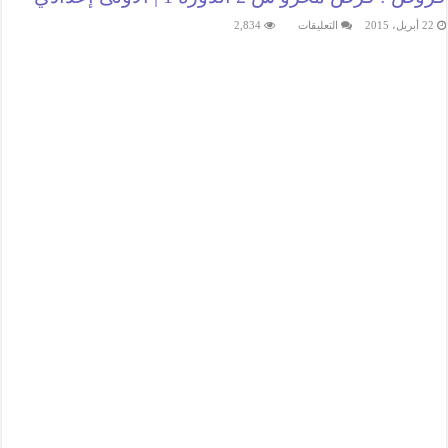
على
22 أبريل، 2015
التعليقات
2,834
فروض
:
فرض
محرو
س
2
الدورة
1
|
الأولى
إعدادي
مغلقة