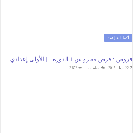
أكمل القراءة »
فروض : فرض محرو س 1 الدورة 1 | الأولى إعدادي
على
22 أبريل، 2015
التعليقات
2,873
فروض
:
فرض
محرو
س
1
الدورة
1
|
الأولى
إعدادي
مغلقة