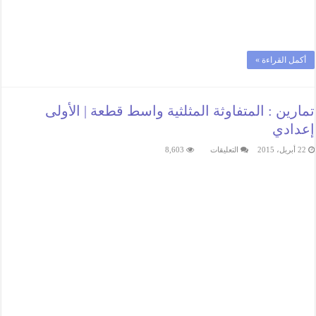
أكمل القراءة »
تمارين : المتفاوثة المثلثية واسط قطعة | الأولى
إعدادي
على
22 أبريل، 2015
التعليقات
8,603
تمارين
:
المتفاوثة
المثلثية
واسط
قطعة
|
الأولى
إعدادي
مغلقة