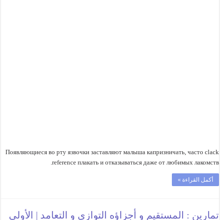
Появляющиеся во рту язвочки заставляют малыша капризничать, часто clack
reference плакать и отказываться даже от любимых лакомств.
أكمل القراءة »
تمارين : المستقيم و أجزاؤه التوازي و التعامد | الأولى