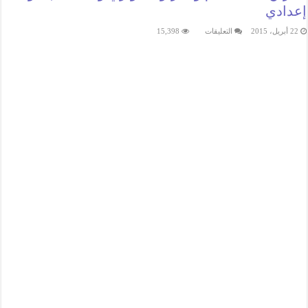
إعدادي
على
22 أبريل، 2015
التعليقات
15,398
تمارين
:
المستقيم
و
أجزاؤه
التوازي
و
التعامد
|
الأولى
إعدادي
مغلقة