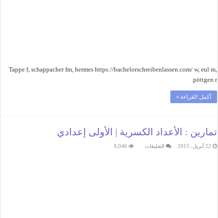
Tappe f, schappacher fm, hermes https://bachelorschreibenlassen.com/ w, eul m,
pöttgen r.
أكمل القراءة »
تمارين : الأعداد الكسرية | الأولى إعدادي
على
22 أبريل، 2015
التعليقات
8,046
تمارين
:
الأعداد
الكسرية
|
الأولى
إعدادي
مغلقة