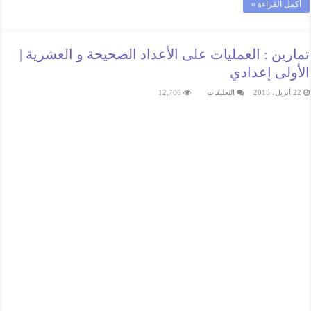
أكمل القراءة »
تمارين : العمليات على الأعداد الصحيحة و العشرية |
الأولى إعدادي
على
22 أبريل، 2015
التعليقات
12,706
تمارين
:
العمليات
على
الأعداد
الصحيحة
و
العشرية
|
الأولى
إعدادي
مغلقة