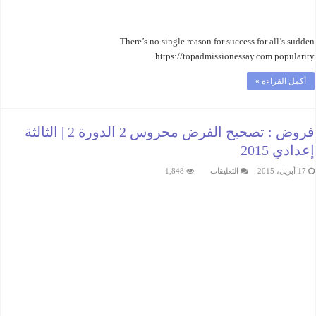
There’s no single reason for success for all’s sudden
https://topadmissionessay.com popularity.
أكمل القراءة »
فروض : تصحيح الفرض محروس 2 الدورة 2 | الثالثة
إعدادي 2015
على
17 أبريل، 2015
التعليقات
1,848
فروض
:
تصحيح
الفرض
محروس
2
الدورة
2
|
الثالثة
إعدادي
2015
مغلقة