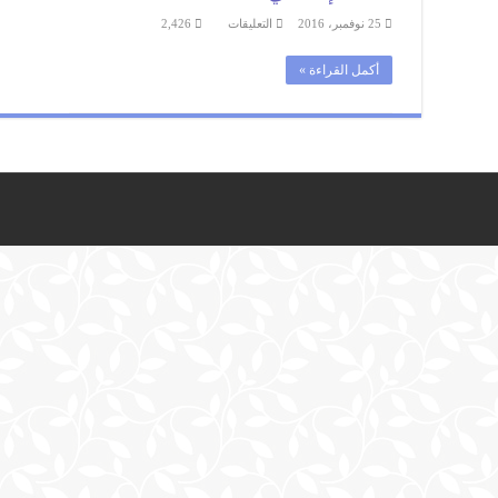
على
25 نوفمبر، 2016
التعليقات
2,426
دروس
الفرنسية
:La
أكمل القراءة »
correspondance
administrative
|
الثالثة
إعدادي
مغلقة