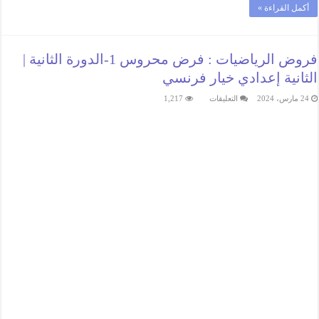
أكمل القراءة »
فروض الرياضيات : فرض محروس 1-الدورة الثانية |
الثانية إعدادي خيار فرنسي
على
24 مارس، 2024
التعليقات
1,217
فروض
الرياضيات
:
فرض
محروس
1-
الدورة
الثانية
|
الثانية
إعدادي
خيار
فرنسي
مغلقة