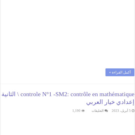
أكمل القراءة »
controle N°1 -SM2: contrôle en mathématique \ الثانية
إعدادي خيار العربي
على
5 أبريل، 2023
التعليقات
1,190
controle
N°1
-
SM2:
contrôle
en