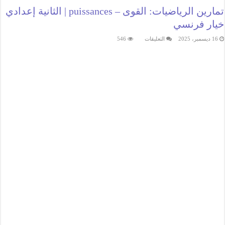
تمارين الرياضيات: القوى – puissances | الثانية إعدادي
خيار فرنسي
على
16 ديسمبر، 2025
التعليقات
546
تمارين
الرياضيات:
القوى
–
puissances
|
الثانية
إعدادي
خيار
فرنسي
مغلقة