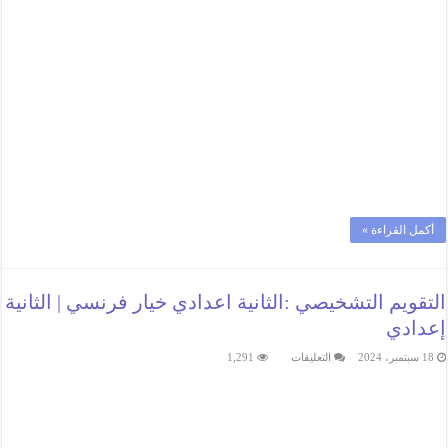
أكمل القراءة »
التقويم التشخيصي :الثانية اعدادي خيار فرنسي | الثانية
إعدادي
على
18 سبتمبر، 2024
التعليقات
1,291
التقويم
التشخيصي
:الثانية
اعدادي
خيار
فرنسي
|