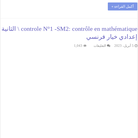
أكمل القراءة »
controle N°1 -SM2: contrôle en mathématique \ الثانية
إعدادي خيار فرنسي
على
5 أبريل، 2023
التعليقات
1,043
controle
N°1
-
SM2:
contrôle
en
mathématique
\
الثانية
إعدادي
خيار
فرنسي
مغلقة