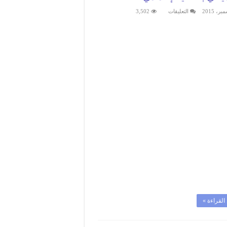
على
التعليقات
3,502
دروس
الفيزياء
:قوانين
التفاعل
الكيميائي
|
الثانية
إعدادي
مغلقة
القراءة »