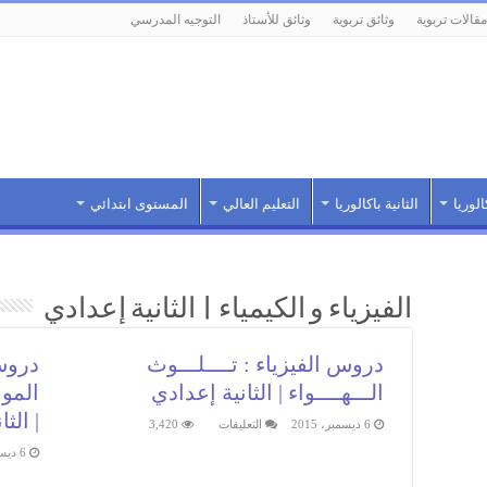
مقالات تربوية
وثائق تربوية
وثائق للأستاذ
التوجيه المدرسي
الوريا
الثانية باكالوريا
التعليم العالي
المستوى ابتدائي
الفيزياء و الكيمياء | الثانية إعدادي
دروس الفيزياء : تــــلـــوث
دروس 
الـــهــــواء | الثانية إعدادي
الموا
| الث
على
6 ديسمبر، 2015
التعليقات
3,420
دروس
الفيزياء
6 ديسمبر، 2015
:
تــــلـــوث