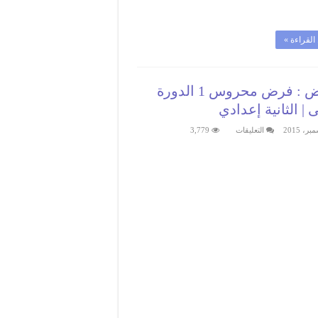
القراءة »
فروض : فرض محروس 1 الدورة
ى | الثانية إعدادي
على
التعليقات
3,779
فروض
:
فرض
محروس
1
الدورة
الأولى
|
الثانية
إعدادي
مغلقة