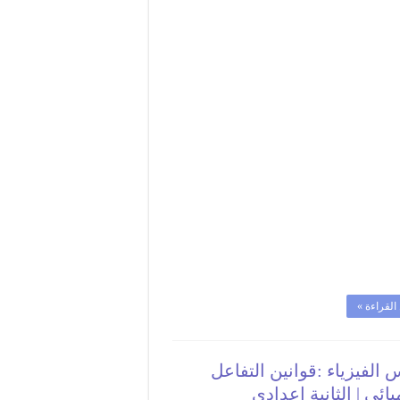
:
المواد
الطبيعية
و
المواد
الصناعية
:
البترول
و
مشتقاته
|
الثانية
إعدادي
مغلقة
القراءة »
الفيزياء :قوانين التفاعل
يائي | الثانية إعدادي