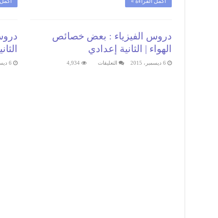
أكمل القراءة »
أكمل 
دروس الفيزياء : بعض خصائص
دروس 
الهواء | الثانية إعدادي
الثان
على
6 ديسمبر، 2015
التعليقات
4,934
6 ديسمبر، 2015
دروس
الفيزياء
:
بعض
خصائص
الهواء
|
الثانية
إعدادي
مغلقة