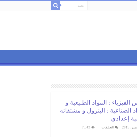
الفيزياء : المواد الطبيعية و
د الصناعية : البترول و مشتقاته
انية إعدادي
على
التعليقات
7,543
دروس
الفيزياء