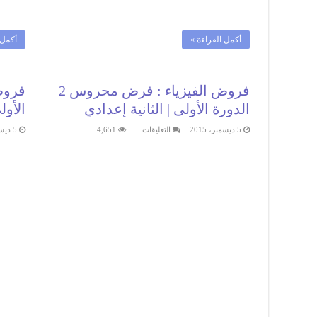
أكمل القراءة »
أكمل 
فروض الفيزياء : فرض محروس 2
الدورة الأولى | الثانية إعدادي
الأول
على
5 ديسمبر، 2015
التعليقات
4,651
5 ديسمبر، 2015
فروض
الفيزياء
:
فرض
محروس
2
الدورة
الأولى
|
الثانية
إعدادي
مغلقة