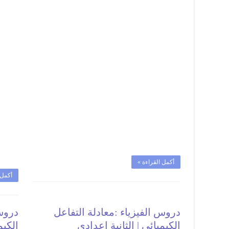
الـــهــــواء
|
الثانية
إعدادي
مغلقة
أكمل القراءة »
أكمل 
دروس الفيزياء :معادلة التفاعل
دروس 
الكيميائي | الثانية إعدادي
الكيم