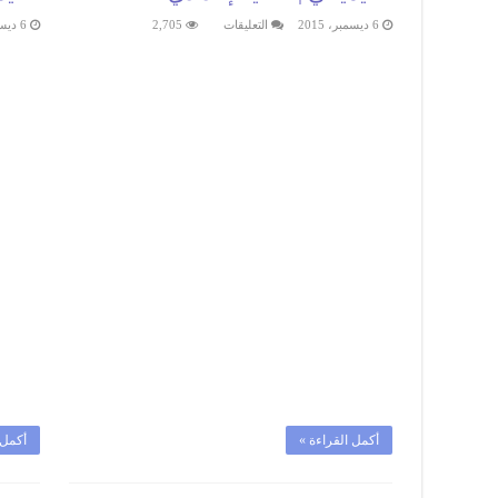
على
6 ديسمبر، 2015
التعليقات
2,705
6 ديسمبر، 2015
دروس
الفيزياء
:معادلة
التفاعل
الكيميائي
|
الثانية
إعدادي
مغلقة
أكمل القراءة »
أكمل 