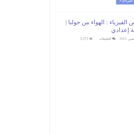
القراءة »
الفيزياء : الهواء من حولنا |
ية إعدادي
على
التعليقات
3,375
دروس
الفيزياء
:
الهواء
من
حولنا
|
الثانية
إعدادي
مغلقة