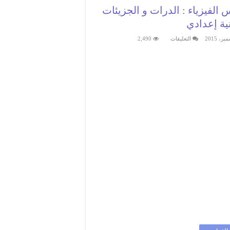
الفيزياء : الدرات و الجزيئات
انية إعدادي
على
التعليقات
2,490
دروس
الفيزياء
:
الدرات
و
الجزيئات
|
الثانية
إعدادي
مغلقة