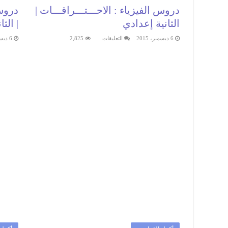
دروس الفيزياء : الاحـــتـــراقـــات |
دروس 
الثانية إعدادي
| الث
على
6 ديسمبر، 2015
التعليقات
2,825
6 ديسمبر، 2015
دروس
الفيزياء
:
الاحـــتـــراقـــات
|
الثانية
إعدادي
مغلقة