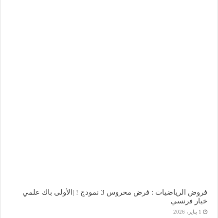
فروض الرياضيات : فرض محروس 3 نمودج ! |الأولى باك علمي
خيار فرنسي
1 يناير، 2026