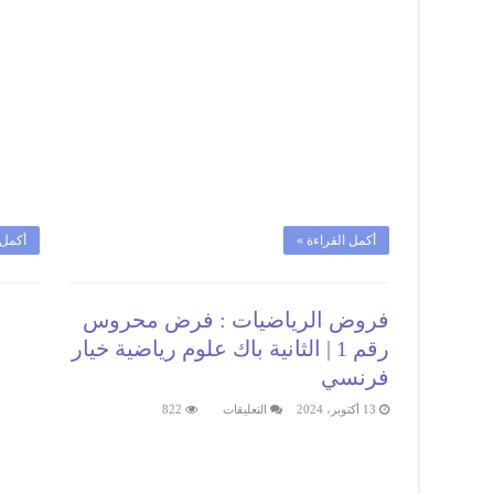
خيار
فرنسي
مغلقة
أكمل القراءة »
أكمل 
فروض الرياضيات : فرض محروس
رقم 1 | الثانية باك علوم رياضية خيار
فرنسي
على
13 أكتوبر، 2024
التعليقات
822
فروض
الرياضيات
:
فرض
محروس
رقم