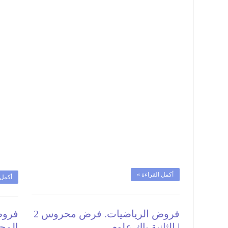
:
فرض
محروس
3
نمودج
2
|
الثانيةباك
PC
خيار
فرنسي
مغلقة
أكمل القراءة »
أكمل 
فروض الرياضيات. فرض محروس 2
فروض
| الثانية باك علوم