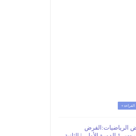
محروس3
|
الثانيةباك
PC
خيار
فرنسي
مغلقة
القراءة »
 الرياضيات:الفرض
المحروس 1 الدورة الأولى | الثانية