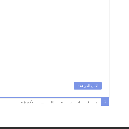
1
|
الثانية
باك
علوم
رياضية
خيار
فرنسي
مغلقة
أكمل القراءة »
1
2
3
4
5
»
10
...
الأخيرة »