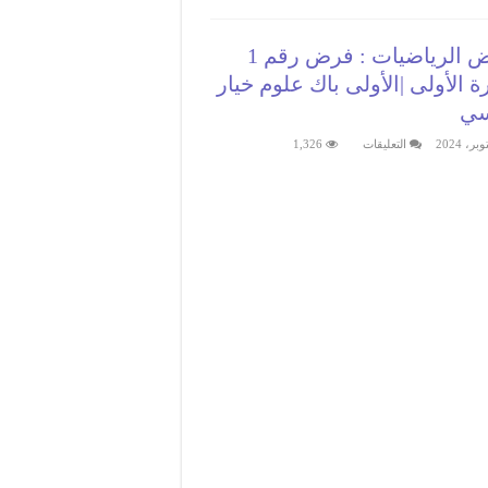
فروض الرياضيات : فرض رقم 1
ة الأولى |الأولى باك علوم خيار
سي
على
التعليقات
1,326
فروض
الرياضيات
:
فرض
رقم
1
الدورة
الأولى
|
الأولى
باك
علوم
خيار
فرنسي
مغلقة