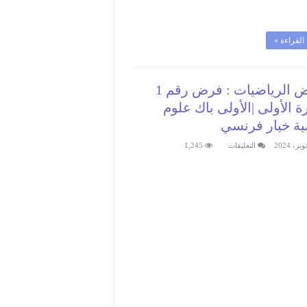
القراءة »
فروض الرياضيات : فرض رقم 1
ة الأولى |الأولى باك علوم
ية خيار فرنسي
على
التعليقات
1,245
فروض
الرياضيات
:
فرض
رقم
1
الدورة
الأولى
|
الأولى
باك
علوم
رياضية
خيار
فرنسي
مغلقة