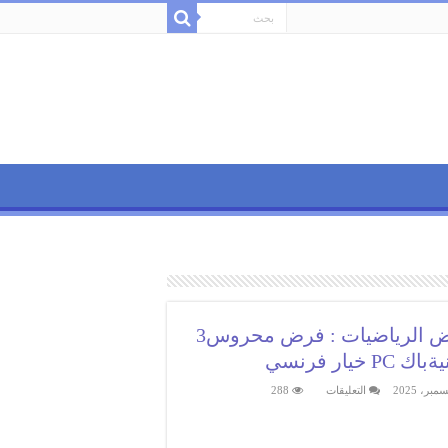
فروض الرياضيات : فرض محروس3
ك PC خيار فرنسي
على
التعليقات
288
فروض
الرياضيات
:
فرض