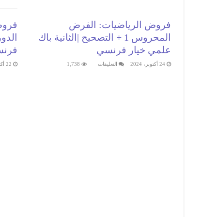
فروض الرياضيات: الفرض
المحروس 1 + التصحيح |الثانية باك
الدور
علمي خيار فرنسي
فرن
على
24 أكتوبر، 2024
التعليقات
1,738
22 أكتوبر، 2024
فروض
الرياضيات:
الفرض
المحروس
1
+
التصحيح
|
الثانية
باك
علمي
خيار
فرنسي
مغلقة