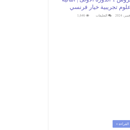
علوم تجريبية خيار فرنسي
على
التعليقات
1,646
فروض
الرياضيات:الفرض
المحروس
1
الدورة
الأولى
|
الثانية
باك
علوم
تجريبية
خيار
فرنسي
مغلقة
القراءة »