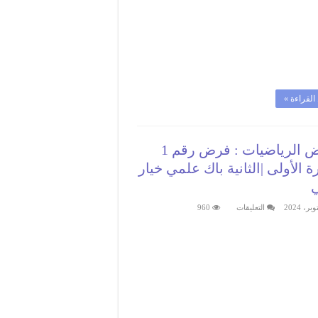
القراءة »
فروض الرياضيات : فرض رقم 1
ة الأولى |الثانية باك علمي خيار
على
التعليقات
960
فروض
الرياضيات
:
فرض
رقم
1
الدورة
الأولى
|
الثانية
باك
علمي