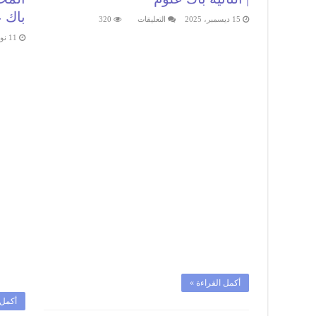
باك 
على
15 ديسمبر، 2025
التعليقات
320
فروض
الرياضيات.
11 نوفمبر، 2024
فرض
محروس
2
|
الثانية
باك
علوم
مغلقة
أكمل القراءة »
أكمل 